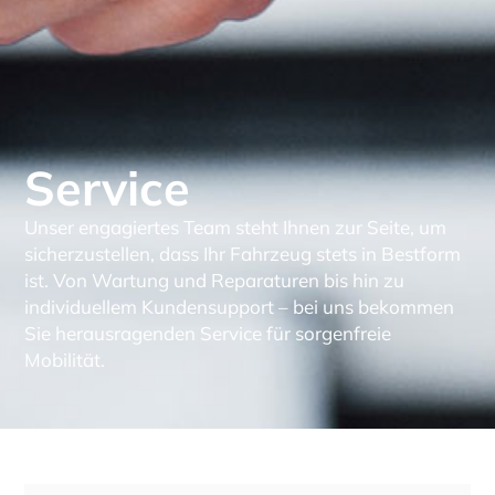
Service
Unser engagiertes Team steht Ihnen zur Seite, um
sicherzustellen, dass Ihr Fahrzeug stets in Bestform
ist. Von Wartung und Reparaturen bis hin zu
individuellem Kundensupport – bei uns bekommen
Sie herausragenden Service für sorgenfreie
Mobilität.